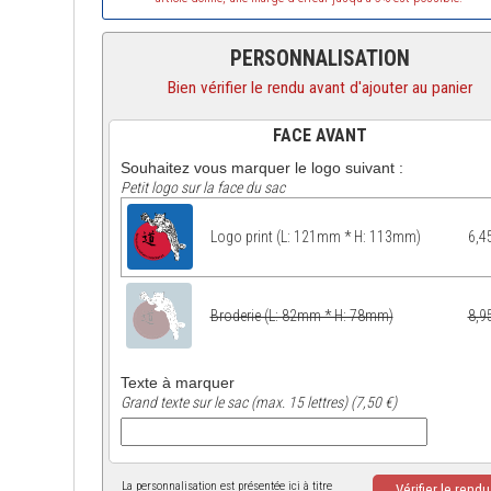
PERSONNALISATION
Bien vérifier le rendu avant d'ajouter au panier
FACE AVANT
Souhaitez vous marquer le logo suivant :
Petit logo sur la face du sac
Logo print (L: 121mm * H: 113mm)
6,4
Broderie (L: 82mm * H: 78mm)
8,9
Texte à marquer
Grand texte sur le sac (max. 15 lettres) (7,50 €)
La personnalisation est présentée ici à titre
Vérifier le rend