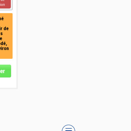
ion
mé
ir de
es
e
odé,
viron
er