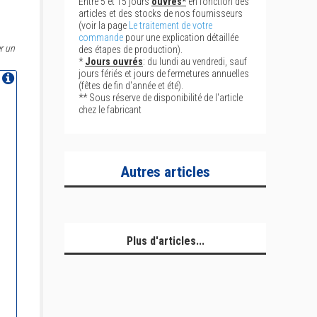
Entre 5 et 15 jours
ouvrés*
en fonction des
articles et des stocks de nos fournisseurs
(voir la page
Le traitement de votre
commande
pour une explication détaillée
r un
des étapes de production).
*
Jours ouvrés
: du lundi au vendredi, sauf
jours fériés et jours de fermetures annuelles
(fêtes de fin d'année et été).
** Sous réserve de disponibilité de l'article
chez le fabricant
Autres articles
Plus d'articles...