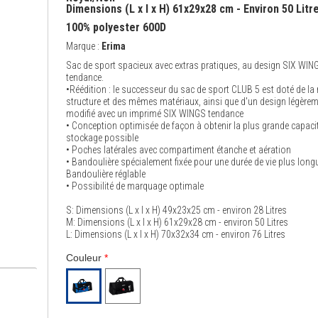
Dimensions (L x l x H) 61x29x28 cm - Environ 50 Litr
100% polyester 600D
Marque :
Erima
Sac de sport spacieux avec extras pratiques, au design SIX WIN
tendance.
•Réédition : le successeur du sac de sport CLUB 5 est doté de l
structure et des mêmes matériaux, ainsi que d'un design légère
modifié avec un imprimé SIX WINGS tendance
• Conception optimisée de façon à obtenir la plus grande capaci
stockage possible
• Poches latérales avec compartiment étanche et aération
• Bandoulière spécialement fixée pour une durée de vie plus long
Bandoulière réglable
• Possibilité de marquage optimale
S: Dimensions (L x l x H) 49x23x25 cm - environ 28 Litres
M: Dimensions (L x l x H) 61x29x28 cm - environ 50 Litres
L: Dimensions (L x l x H) 70x32x34 cm - environ 76 Litres
Couleur
*