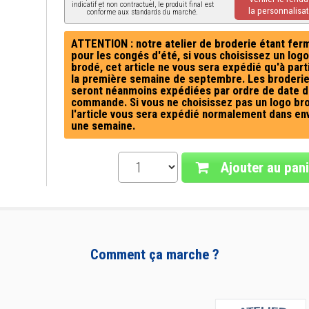
indicatif et non contractuel, le produit final est
la personnalisat
conforme aux standards du marché.
ATTENTION : notre atelier de broderie étant fer
pour les congés d'été, si vous choisissez un logo
brodé, cet article ne vous sera expédié qu'à part
la première semaine de septembre. Les broderi
seront néanmoins expédiées par ordre de date d
commande. Si vous ne choisissez pas un logo br
l'article vous sera expédié normalement dans en
une semaine.
Ajouter au pani
Comment ça marche ?