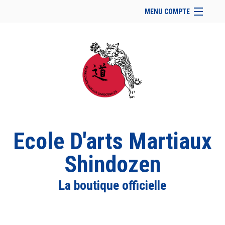
MENU COMPTE
Accueil
Retour à notre site
Facebook
Se connecter
Panier (
vide
)
Ecole D'arts Martiaux
Shindozen
La boutique officielle