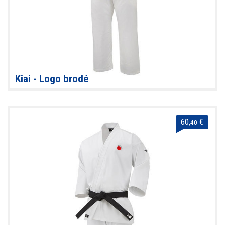
Kiai - Logo brodé
60
€
,40