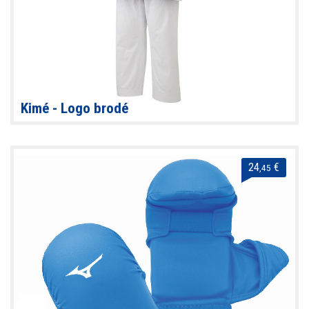
Kimé - Logo brodé
24
€
,45