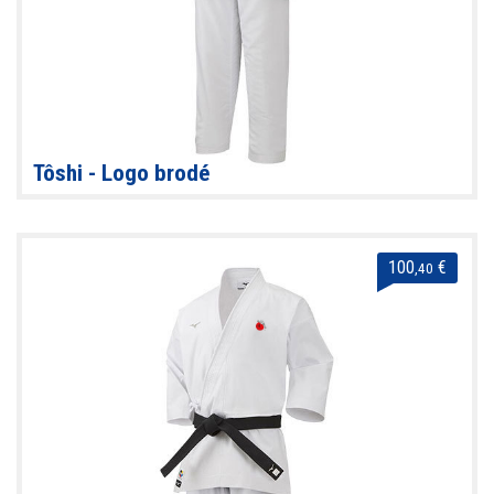
Tôshi - Logo brodé
100
€
,40