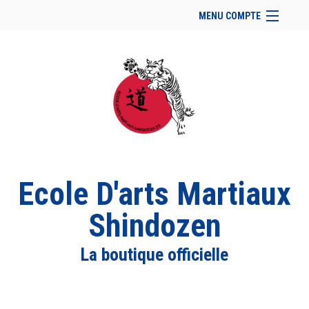
MENU COMPTE
Accueil
Retour à notre site
Facebook
Se connecter
Panier (
vide
)
Ecole D'arts Martiaux
Shindozen
La boutique officielle