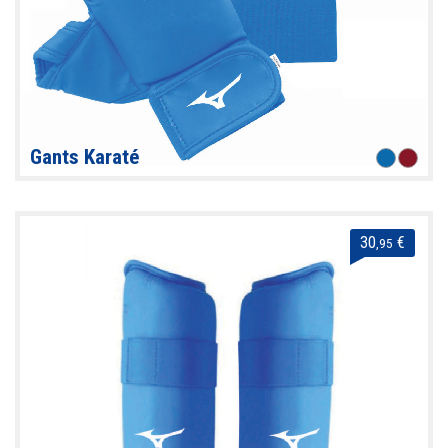
Gants Karaté
30
€
,95