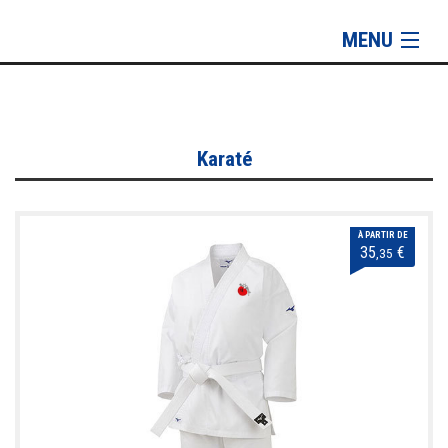
MENU
Karaté
T-Shirt & Polos
Vestes & Sweat
Karaté
Pantalons
Casquette, bonnets et serviettes
À PARTIR DE
35
€
,35
Sacs
Taïso