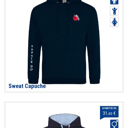
Sweat Capuche
À PARTIR DE
31
€
,40