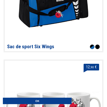
Sac de sport Six Wings
12
€
,90
En naviguant sur ce site, vous acceptez
l’utilisation de cookies dans le but
d'améliorer votre expérience de navigation.
En savoir plus
OK