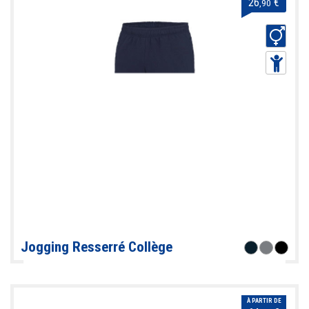
26
€
,90
Jogging Resserré Collège
À PARTIR DE