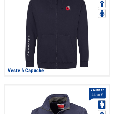
Veste à Capuche
À PARTIR DE
44
€
,90