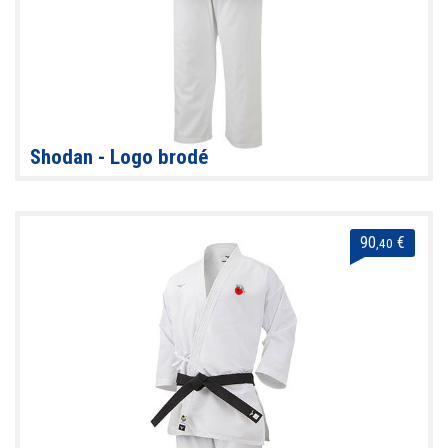
Shodan - Logo brodé
90
€
,40