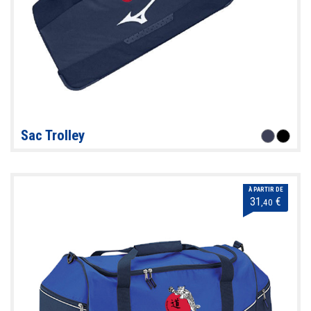
Sac Trolley
À PARTIR DE
31
€
,40