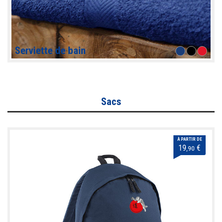
Serviette de bain
Sacs
À PARTIR DE
19
€
,90