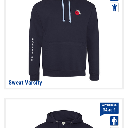
Sweat Varsity
À PARTIR DE
34
€
,40