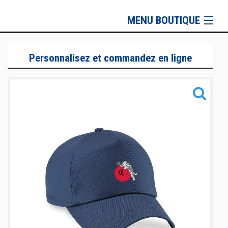
MENU BOUTIQUE
Karaté
Personnalisez et commandez en ligne
T-Shirt & Polos
Vestes & Sweat
Pantalons
Casquette, bonnets et serviettes
Sacs
Taïso