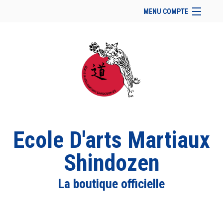
MENU COMPTE
Accueil
Retour à notre site
Facebook
Se connecter
Panier (
vide
)
Ecole D'arts Martiaux
Shindozen
La boutique officielle