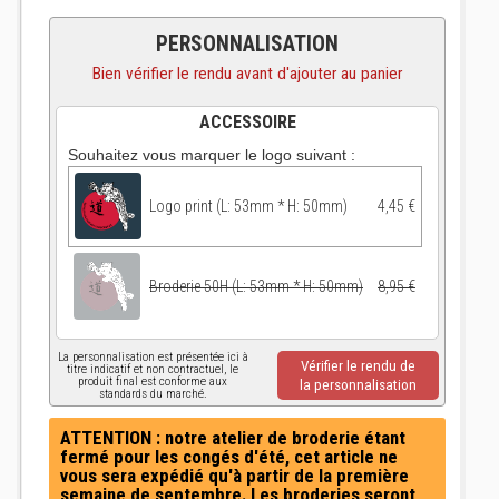
PERSONNALISATION
Bien vérifier le rendu avant d'ajouter au panier
ACCESSOIRE
Souhaitez vous marquer le logo suivant :
Logo print (L: 53mm * H: 50mm)
4,45 €
Broderie 50H (L: 53mm * H: 50mm)
8,95 €
La personnalisation est présentée ici à
Vérifier le rendu de
titre indicatif et non contractuel, le
produit final est conforme aux
la personnalisation
standards du marché.
ATTENTION : notre atelier de broderie étant
fermé pour les congés d'été, cet article ne
vous sera expédié qu'à partir de la première
semaine de septembre. Les broderies seront