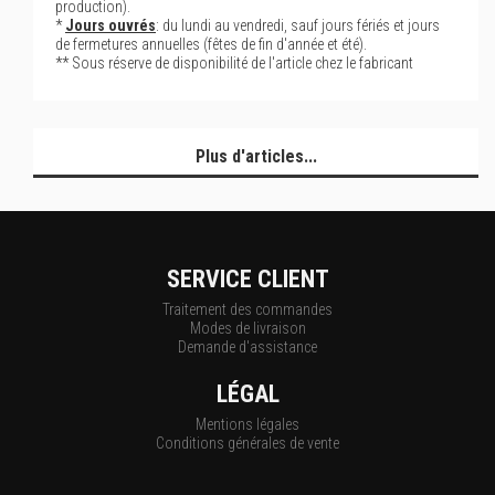
production).
*
Jours ouvrés
: du lundi au vendredi, sauf jours fériés et jours
de fermetures annuelles (fêtes de fin d'année et été).
** Sous réserve de disponibilité de l'article chez le fabricant
Plus d'articles...
SERVICE CLIENT
Traitement des commandes
Modes de livraison
Demande d'assistance
LÉGAL
Mentions légales
Conditions générales de vente