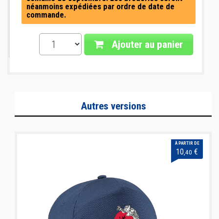
néanmoins expédiées par ordre de date de
commande.
Ajouter au panier
Autres versions
À PARTIR DE
10
€
,40